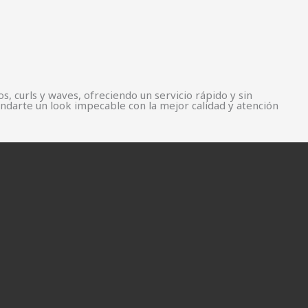
 curls y waves, ofreciendo un servicio rápido y sin
ndarte un look impecable con la mejor calidad y atención