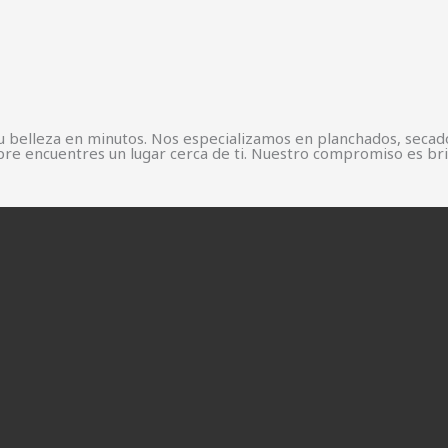
belleza en minutos. Nos especializamos en planchados, secados,
pre encuentres un lugar cerca de ti. Nuestro compromiso es bri